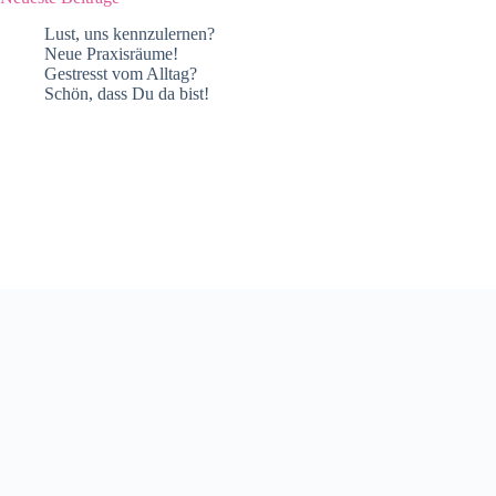
Lust, uns kennzulernen?
Feuertonne
Neue Praxisräume!
Gestresst vom Alltag?
Töpferfee
Schön, dass Du da bist!
La Candela
Lederkreat