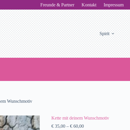
Freunde & Partner
Kontakt
Impressum
Spirit
inem Wunschmotiv
Kette mit deinem Wunschmotiv
€
35,00
–
€
60,00