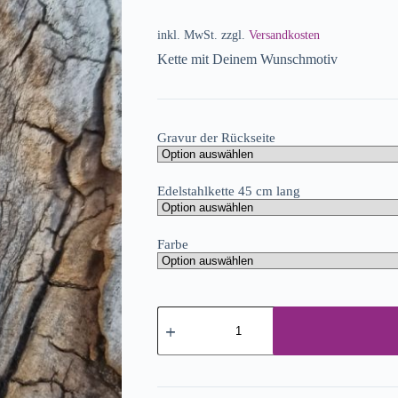
inkl. MwSt.
zzgl.
Versandkosten
Kette mit Deinem Wunschmotiv
Gravur der Rückseite
Edelstahlkette 45 cm lang
Farbe
Kette
mit
deinem
Wunschmotiv
Menge