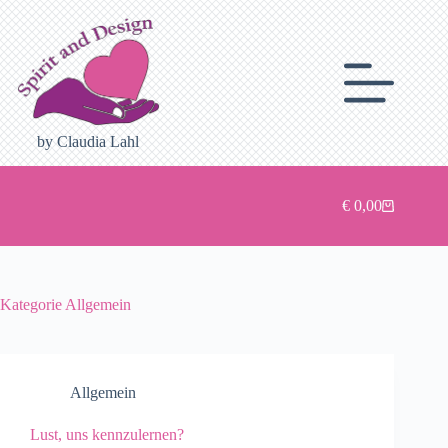
Zum
Inhalt
springen
by Claudia Lahl
€
0,00
Warenkorb
Kategorie
Allgemein
Allgemein
Lust, uns kennzulernen?